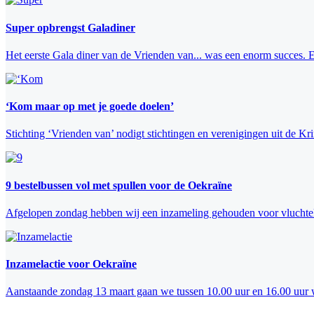
Super opbrengst Galadiner
Het eerste Gala diner van de Vrienden van... was een enorm succes. Er
‘Kom maar op met je goede doelen’
Stichting ‘Vrienden van’ nodigt stichtingen en verenigingen uit de K
9 bestelbussen vol met spullen voor de Oekraïne
Afgelopen zondag hebben wij een inzameling gehouden voor vluchteli
Inzamelactie voor Oekraïne
Aanstaande zondag 13 maart gaan we tussen 10.00 uur en 16.00 uur we