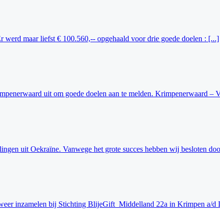
 werd maar liefst € 100.560,-- opgehaald voor drie goede doelen : [...]
rimpenerwaard uit om goede doelen aan te melden. Krimpenerwaard – Veel
ngen uit Oekraïne. Vanwege het grote succes hebben wij besloten door 
er inzamelen bij Stichting BlijeGift Middelland 22a in Krimpen a/d L