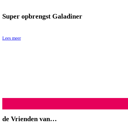
Super opbrengst Galadiner
Er werd maar liefst € 100.560,– opgehaald voor drie goede doele
Lees meer
de Vrienden van…