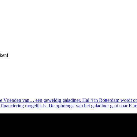
ken!
e Vrienden van… een geweldig galadiner. Hal 4 in Rotterdam wordt om
 financiering mogelijk is. De opbrengst van het galadiner gaat naar Fa