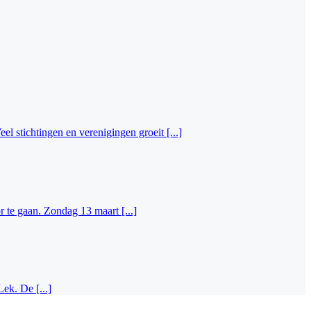
 stichtingen en verenigingen groeit [...]
te gaan. Zondag 13 maart [...]
ek. De [...]